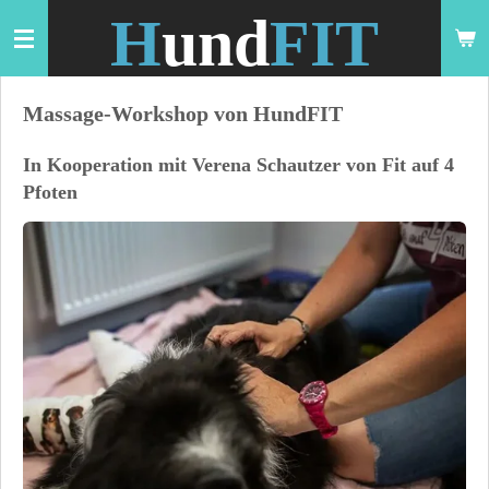
H
und
FIT
Zum
Hauptinhalt
springen
Massage-Workshop von HundFIT
In Kooperation mit Verena Schautzer von Fit auf 4
Pfoten