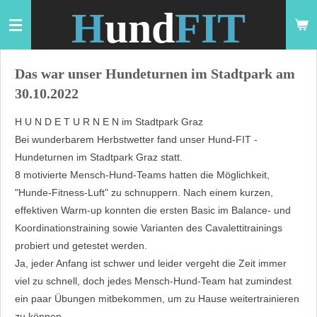
H
und
FIT
Zum
Hauptinhalt
springen
Das war unser Hundeturnen im Stadtpark am
30.10.2022
H U N D E T U R N E N im Stadtpark Graz
Bei wunderbarem Herbstwetter fand unser
Hund-FIT
-
Hundeturnen im Stadtpark Graz statt.
8 motivierte Mensch-Hund-Teams hatten die Möglichkeit,
"Hunde-Fitness-Luft" zu schnuppern. Nach einem kurzen,
effektiven Warm-up konnten die ersten Basic im Balance- und
Koordinationstraining sowie Varianten des Cavalettitrainings
probiert und getestet werden.
Ja, jeder Anfang ist schwer und leider vergeht die Zeit immer
viel zu schnell, doch jedes Mensch-Hund-Team hat zumindest
ein paar Übungen mitbekommen, um zu Hause weitertrainieren
zu können.