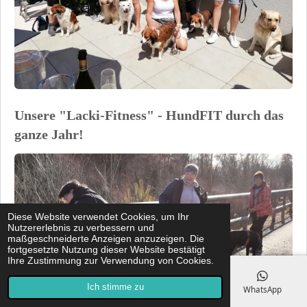
Unsere "Lacki-Fitness" - HundFIT durch das
ganze Jahr!
Diese Website verwendet Cookies, um Ihr
Nutzererlebnis zu verbessern und
maßgeschneiderte Anzeigen anzuzeigen. Die
fortgesetzte Nutzung dieser Website bestätigt
Ihre Zustimmung zur Verwendung von Cookies.
Ich stimme zu
E-Mail
Telefon
Facebook
WhatsApp