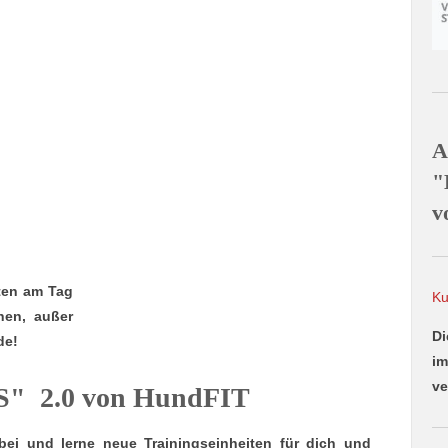
A
"
v
ten am Tag
Ku
hen, außer
Di
de!
im
ve
" 2.0 von HundFIT
bei und lerne neue Trainingseinheiten für dich und