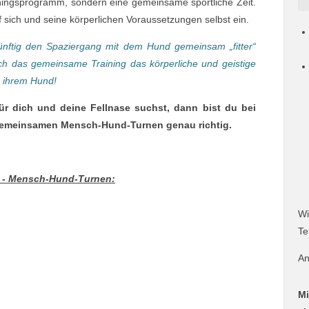
rainingsprogramm, sondern eine gemeinsame sportliche Zeit.
ich und seine körperlichen Voraussetzungen selbst ein.
künftig den Spaziergang mit dem Hund gemeinsam „fitter“
ch das gemeinsame Training das körperliche und geistige
u ihrem Hund!
r dich und deine Fellnase suchst, dann bist du bei
 gemeinsamen Mensch-Hund-Turnen genau richtig.
T - Mensch-Hund-Turnen:
Wi
Te
An
Mi