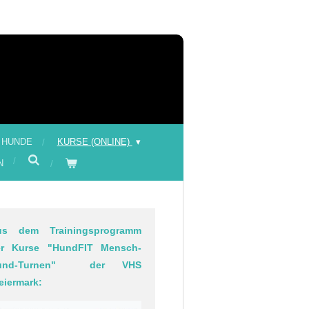
 HUNDE
KURSE (ONLINE)
N
us dem Trainingsprogramm
er Kurse "HundFIT Mensch-
und-Turnen" der VHS
eiermark: