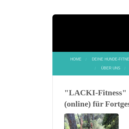
Zum
Hauptinhalt
springen
HOME
DEINE HUNDE-FITN
ÜBER UNS
"LACKI-Fitness" 
(online) für Fortge