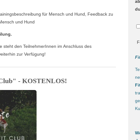
ab
du
Trainingsbeschreibung für Mensch und Hund, Feedback zu
r Mensch und Hund
eilung.
F
 steht den TeilnehmerInnen im Anschluss des
eiterhin zur Verfügung!
Fi
Te
ne
 Club" - KOSTENLOS!
Fi
tr
ge
Ku
We