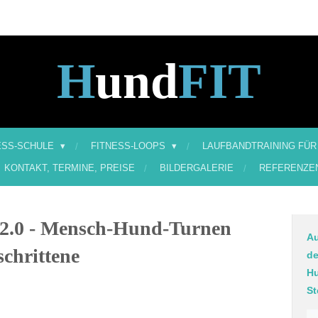
H
und
FIT
ESS-SCHULE
FITNESS-LOOPS
LAUFBANDTRAINING FÜR
KONTAKT, TERMINE, PREISE
BILDERGALERIE
REFERENZE
2.0 - Mensch-Hund-Turnen
A
schrittene
d
H
St