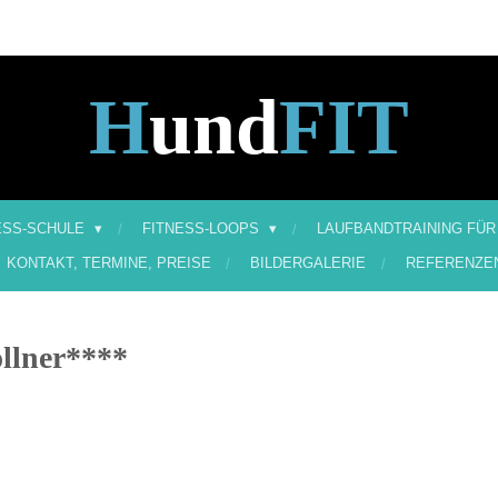
H
und
FIT
ESS-SCHULE
FITNESS-LOOPS
LAUFBANDTRAINING FÜR
KONTAKT, TERMINE, PREISE
BILDERGALERIE
REFERENZE
llner****