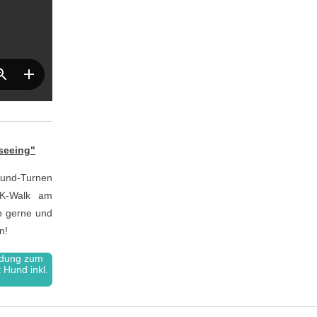
tseeing"
und-Turnen
CK-Walk am
h gerne und
n!
ldung zum
 Hund inkl.