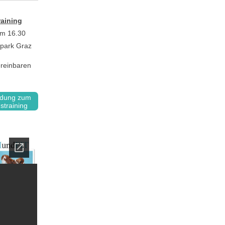
aining
um 16.30
tpark Graz
ereinbaren
ldung zum
training