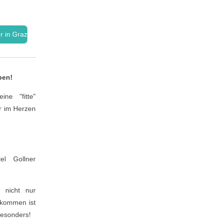
r in Graz
ben!
ne "fitte"
er im Herzen
l Gollner
 nicht nur
llkommen ist
 besonders!