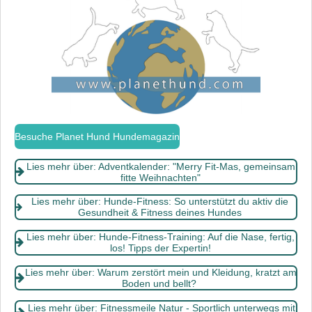
n
g
s
Besuche Planet Hund Hundemagazin
Lies mehr über: Adventkalender: "Merry Fit-Mas, gemeinsam
fitte Weihnachten"
Lies mehr über: Hunde-Fitness: So unterstützt du aktiv die
Gesundheit & Fitness deines Hundes
Lies mehr über: Hunde-Fitness-Training: Auf die Nase, fertig,
los! Tipps der Expertin!
Lies mehr über: Warum zerstört mein und Kleidung, kratzt am
Boden und bellt?
Lies mehr über: Fitnessmeile Natur - Sportlich unterwegs mit