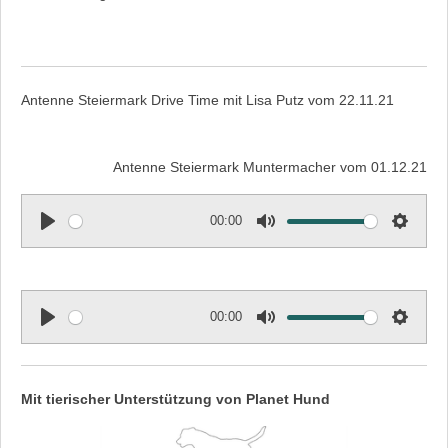
Antenne Steiermark Drive Time mit Lisa Putz vom 22.11.21
Antenne Steiermark Muntermacher vom 01.12.21
00:00
P
M
S
l
u
e
a
t
t
y
e
t
00:00
i
P
M
S
n
l
u
e
g
a
t
t
Mit tierischer Unterstützung von Planet Hund
s
y
e
t
i