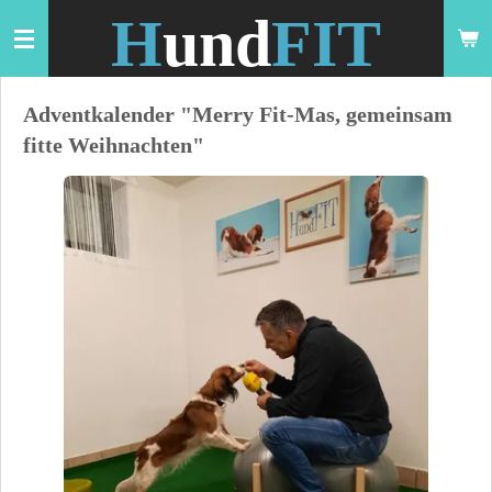
H
und
FIT
Zum
Hauptinhalt
springen
Adventkalender "Merry Fit-Mas, gemeinsam
fitte Weihnachten"