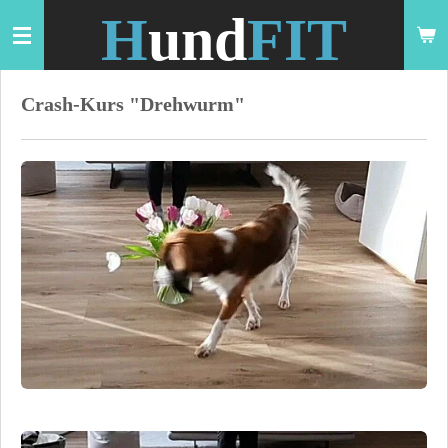
H
und
FIT
Zum
Hauptinhalt
springen
Crash-Kurs "Drehwurm"