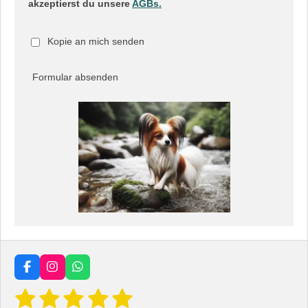
akzeptierst du unsere
AGBs.
Kopie an mich senden
Formular absenden
F
I
W
a
n
h
1
2
3
4
5
B
c
s
a
B
e
e
t
t