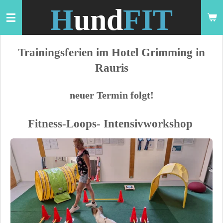
H
und
FIT
Zum
Hauptinhalt
springen
Trainingsferien im Hotel Grimming in
Rauris
neuer Termin folgt!
Fitness-Loops- Intensivworkshop