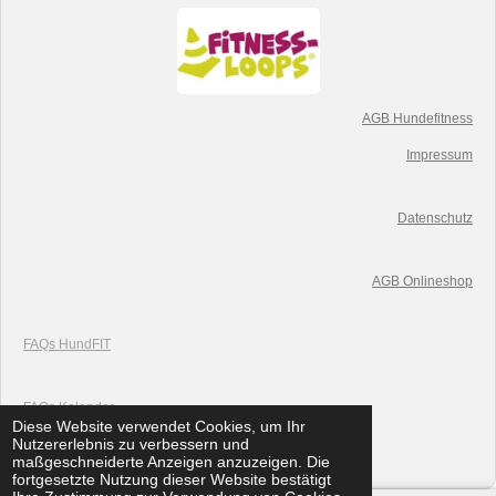
AGB Hundefitness
Impressum
Datenschutz
AGB Onlineshop
FAQs HundFIT
FAQs K
alender
Diese Website verwendet Cookies, um Ihr
© 2019 HundFIT
Nutzererlebnis zu verbessern und
Mit Unterstützung von
Webador
maßgeschneiderte Anzeigen anzuzeigen. Die
fortgesetzte Nutzung dieser Website bestätigt