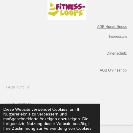
AGB Hundefitness
Impressum
Datenschutz
AGB Onlineshop
FAQs HundFIT
FAQs K
alender
Diese Website verwendet Cookies, um Ihr
© 2019 HundFIT
Nutzererlebnis zu verbessern und
Mit Unterstützung von
Webador
maßgeschneiderte Anzeigen anzuzeigen. Die
fortgesetzte Nutzung dieser Website bestätigt
Ihre Zustimmung zur Verwendung von Cookies.